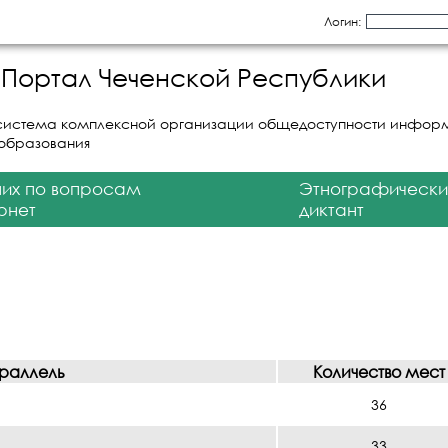
Логин:
Портал Чеченской Республики
система комплексной организации общедоступности инфор
 образования
них по вопросам
Этнографически
рнет
диктант
раллель
Количество мест
36
33