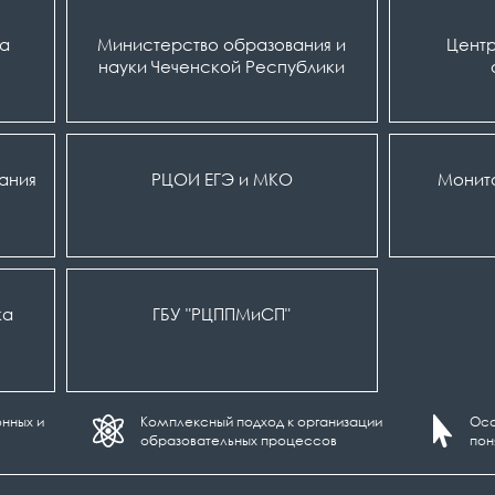
ка
Министерство образования и
Центр
науки Чеченской Республики
вания
РЦОИ ЕГЭ и МКО
Монит
ка
ГБУ "РЦППМиСП"
нных и
Комплексный подход к организации
Осо
образовательных процессов
пон