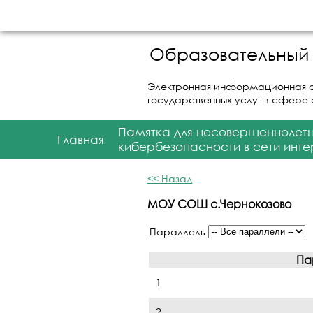
Образовательный 
Электронная информационная 
государственных услуг в сфере
Памятка для несовершеннолет
Главная
кибербезопасности в сети инте
<< Назад
МОУ СОШ с.Чернокозово
Параллель
Па
1
2