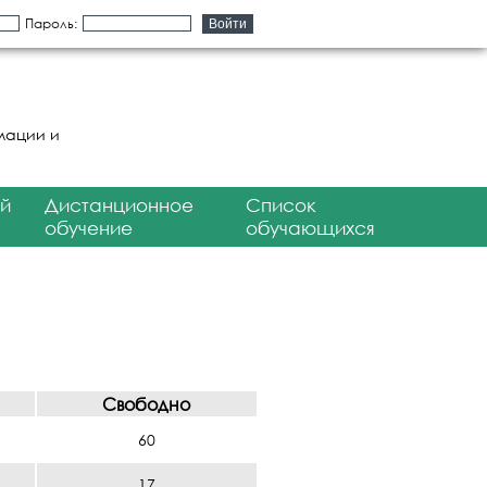
Пароль:
мации и
й
Дистанционное
Список
обучение
обучающихся
Свободно
60
17