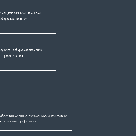
 оценки качества
образования
оринг образования
региона
бое внимание созданию интуитивно
ятного интерфейса