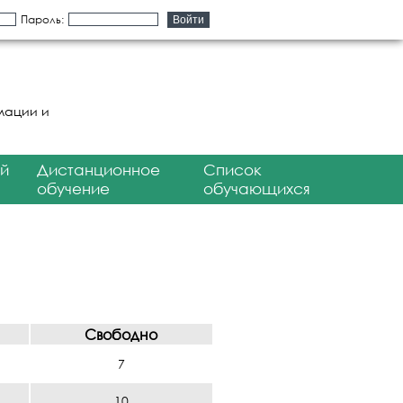
Пароль:
мации и
й
Дистанционное
Список
обучение
обучающихся
Свободно
7
10