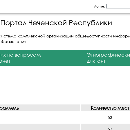
Логин:
Портал Чеченской Республики
система комплексной организации общедоступности инфор
 образования
них по вопросам
Этнографически
рнет
диктант
раллель
Количество мест
53
57