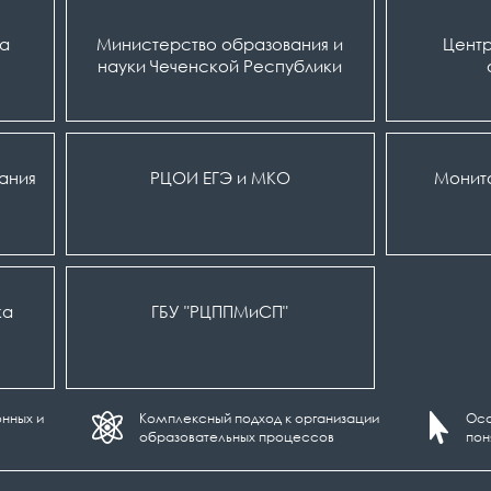
ка
Министерство образования и
Центр
науки Чеченской Республики
вания
РЦОИ ЕГЭ и МКО
Монит
ка
ГБУ "РЦППМиСП"
нных и
Комплексный подход к организации
Осо
образовательных процессов
пон