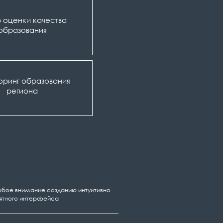
 оценки качества
образования
оринг образования
региона
бое внимание созданию интуитивно
ятного интерфейса