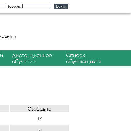
Пароль:
мации и
й
Дистанционное
Список
обучение
обучающихся
Свободно
17
7