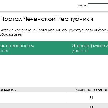
Логин:
Портал Чеченской Республики
система комплексной организации общедоступности инфор
 образования
них по вопросам
Этнографически
рнет
диктант
раллель
Количество мест
31
17