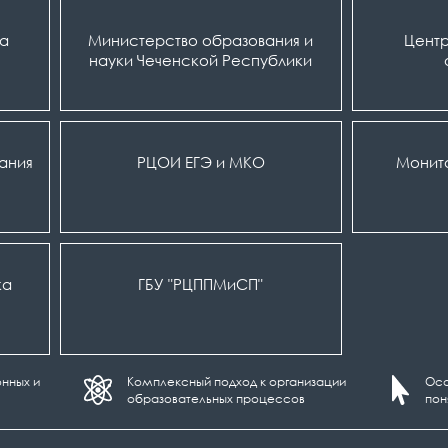
ка
Министерство образования и
Центр
науки Чеченской Республики
вания
РЦОИ ЕГЭ и МКО
Монит
ка
ГБУ "РЦППМиСП"
нных и
Комплексный подход к организации
Осо
образовательных процессов
пон