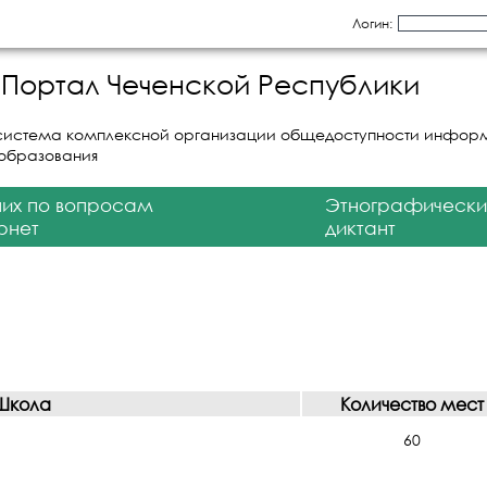
Логин:
Портал Чеченской Республики
система комплексной организации общедоступности инфор
 образования
них по вопросам
Этнографически
рнет
диктант
Школа
Количество мест
60