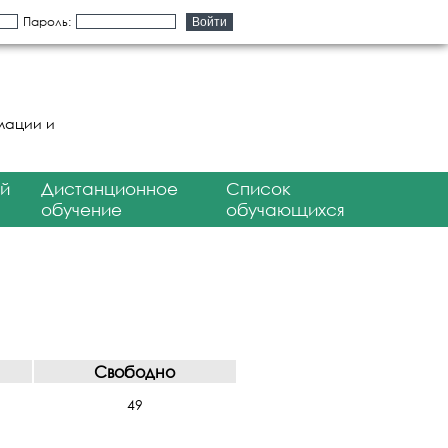
Пароль:
мации и
й
Дистанционное
Список
обучение
обучающихся
Свободно
49