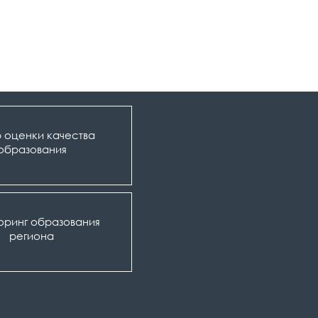
 оценки качества
образования
оринг образования
региона