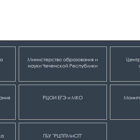
ка
Министерство образования и
Центр
науки Чеченской Республики
вания
РЦОИ ЕГЭ и МКО
Монит
ка
ГБУ "РЦППМиСП"