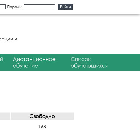
Пароль:
мации и
й
Дистанционное
Список
обучение
обучающихся
Свободно
168