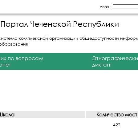
Логин:
Портал Чеченской Республики
система комплексной организации общедоступности инфор
 образования
них по вопросам
Этнографически
рнет
диктант
Школа
Количество мест
422