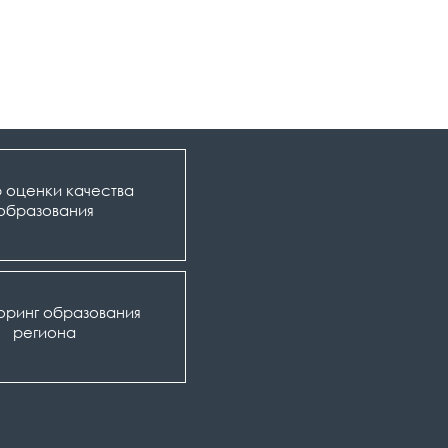
 оценки качества
образования
оринг образования
региона