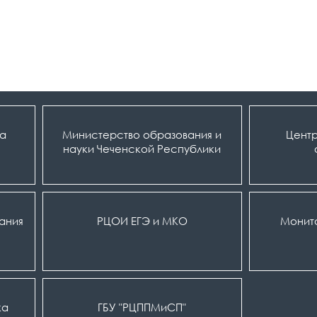
ка
Министерство образования и
Центр
науки Чеченской Республики
вания
РЦОИ ЕГЭ и МКО
Монит
ка
ГБУ "РЦППМиСП"