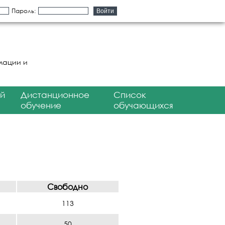
Пароль:
мации и
й
Дистанционное
Список
обучение
обучающихся
Свободно
113
50