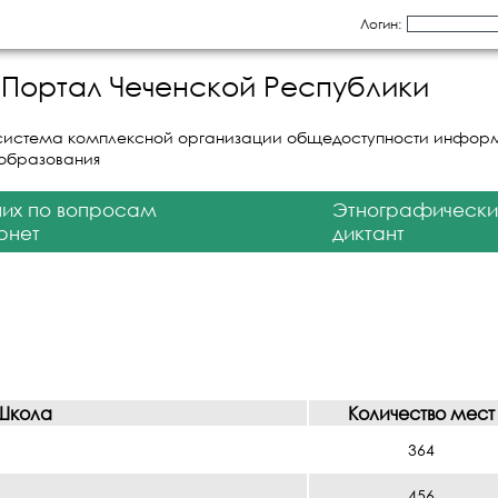
Логин:
Портал Чеченской Республики
система комплексной организации общедоступности инфор
 образования
них по вопросам
Этнографически
рнет
диктант
Школа
Количество мест
364
456