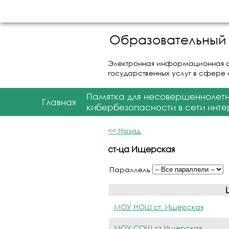
Образовательный 
Электронная информационная 
государственных услуг в сфере
Памятка для несовершеннолет
Главная
кибербезопасности в сети инте
<< Назад
ст-ца Ищерская
Параллель
МОУ НОШ ст. Ищерская
МОУ СОШ ст.Ищерская