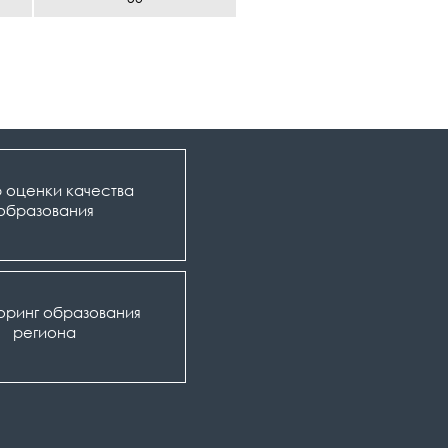
 оценки качества
образования
оринг образования
региона