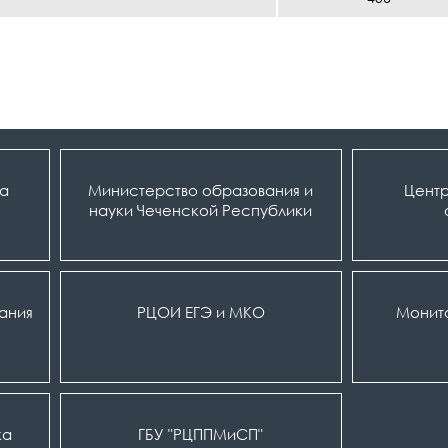
ка
Министерство образования и
Центр
науки Чеченской Республики
вания
РЦОИ ЕГЭ и МКО
Монит
ка
ГБУ "РЦППМиСП"