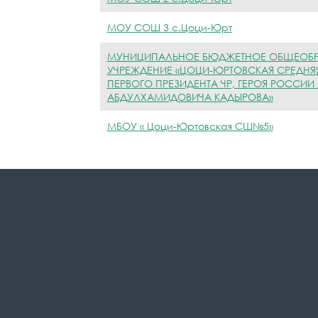
МОУ СОШ 3 с.Цоци-Юрт
МУНИЦИПАЛЬНОЕ БЮДЖЕТНОЕ ОБЩЕОБР
УЧРЕЖДЕНИЕ «ЦОЦИ-ЮРТОВСКАЯ СРЕДН
ПЕРВОГО ПРЕЗИДЕНТА ЧР, ГЕРОЯ РОССИИ
АБДУЛХАМИДОВИЧА КАДЫРОВА»
МБОУ « Цоци-Юртовская СШ№5»