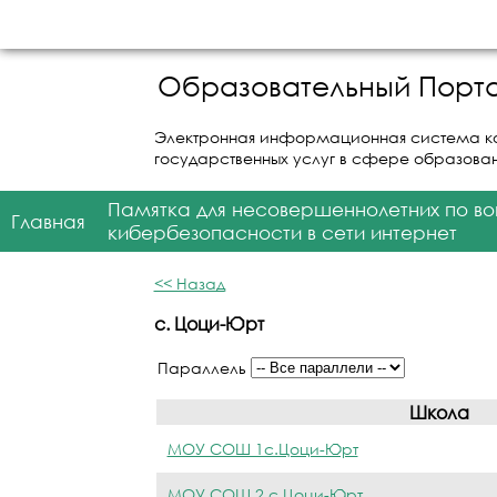
Образовательный Порта
Электронная информационная система к
государственных услуг в сфере образова
Памятка для несовершеннолетних по в
Главная
кибербезопасности в сети интернет
<< Назад
с. Цоци-Юрт
Параллель
Школа
МОУ СОШ 1с.Цоци-Юрт
МОУ СОШ 2 с.Цоци-Юрт