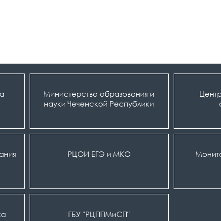
ка
Министерство образования и
Центр
науки Чеченской Республики
вания
РЦОИ ЕГЭ и МКО
Монит
ка
ГБУ "РЦППМиСП"