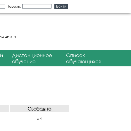
Пароль:
мации и
й
Дистанционное
Список
обучение
обучающихся
Свободно
54