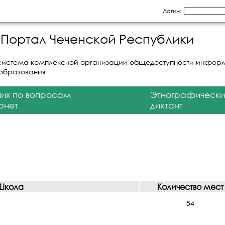
Логин:
Портал Чеченской Республики
система комплексной организации общедоступности инфор
 образования
них по вопросам
Этнографически
рнет
диктант
Школа
Количество мест
54