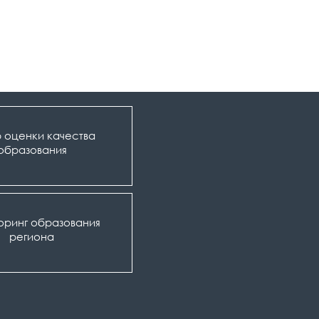
 оценки качества
образования
оринг образования
региона