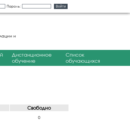
Пароль:
мации и
й
Дистанционное
Список
обучение
обучающихся
Свободно
0