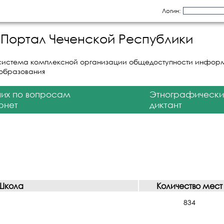
Логин:
Портал Чеченской Республики
система комплексной организации общедоступности инфор
 образования
них по вопросам
Этнографически
рнет
диктант
Школа
Количество мест
834