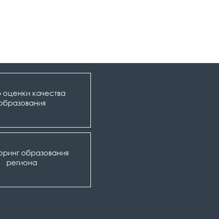
 оценки качества
образования
оринг образования
региона