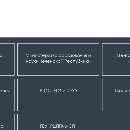
ка
Министерство образования и
Центр
науки Чеченской Республики
вания
РЦОИ ЕГЭ и МКО
Монит
ка
ГБУ "РЦППМиСП"